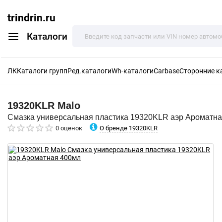
trindrin.ru
Каталоги
ЛК
Каталоги групп
Ред.каталоги
Wh-каталоги
Carbase
Сторонние к
19320KLR
Malo
Смазка универсальная пластика 19320KLR аэр Ароматн
О бренде 19320KLR
0 оценок