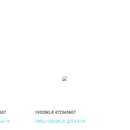
607
19320KLR 472343607
й 1л.
ПВЕЦ 19320KLR ДОТ4 910г