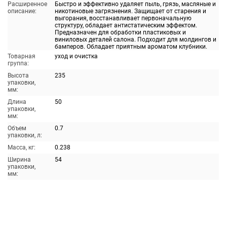
Расширенное
Быстро и эффективно удаляет пыль, грязь, масляные и
описание:
никотиновые загрязнения. Защищает от старения и
выгорания, восстанавливает первоначальную
структуру, обладает антистатическим эффектом.
Предназначен для обработки пластиковых и
виниловых деталей салона. Подходит для молдингов и
бамперов. Обладает приятным ароматом клубники.
Товарная
уход и очистка
группа:
Высота
235
упаковки,
мм:
Длина
50
упаковки,
мм:
Объем
0.7
упаковки, л:
Масса, кг:
0.238
Ширина
54
упаковки,
мм: