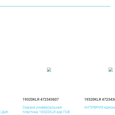
19320KLR 472343607
19320KLR 472343
я
Смазка универсальная
АНТИФРИЗ красны
р ДиК
пластика 19320KLR аэр ПхВ