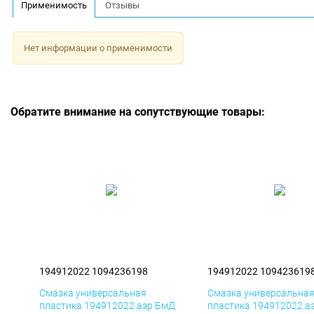
Применимость
Отзывы
Нет информации о применимости
Обратите внимание на сопутствующие товары:
194912022 1094236198
194912022 109423619
Смазка универсальная
Смазка универсальна
пластика 194912022 аэр БмД
пластика 194912022 а