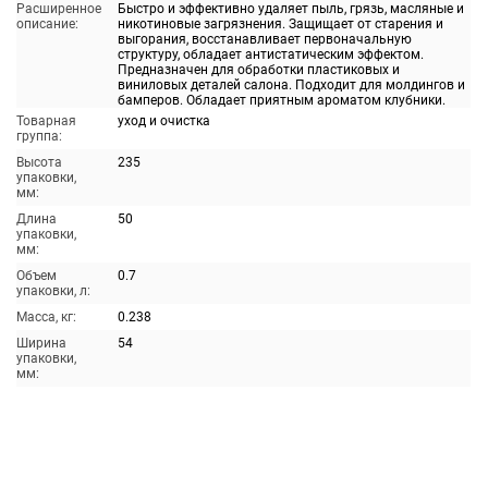
Расширенное
Быстро и эффективно удаляет пыль, грязь, масляные и
описание:
никотиновые загрязнения. Защищает от старения и
выгорания, восстанавливает первоначальную
структуру, обладает антистатическим эффектом.
Предназначен для обработки пластиковых и
виниловых деталей салона. Подходит для молдингов и
бамперов. Обладает приятным ароматом клубники.
Товарная
уход и очистка
группа:
Высота
235
упаковки,
мм:
Длина
50
упаковки,
мм:
Объем
0.7
упаковки, л:
Масса, кг:
0.238
Ширина
54
упаковки,
мм: