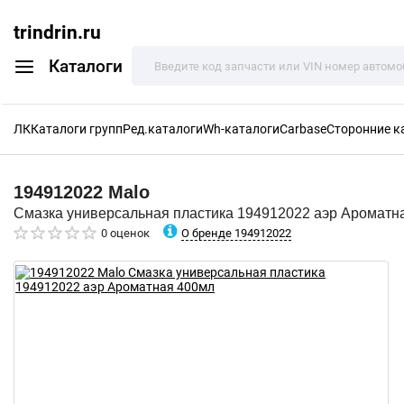
trindrin.ru
Каталоги
ЛК
Каталоги групп
Ред.каталоги
Wh-каталоги
Carbase
Сторонние к
194912022
Malo
Смазка универсальная пластика 194912022 аэр Ароматн
О бренде 194912022
0 оценок