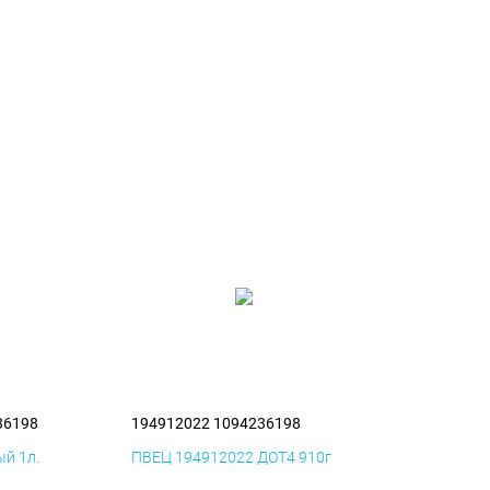
36198
194912022 1094236198
й 1л.
ПВЕЦ 194912022 ДОТ4 910г