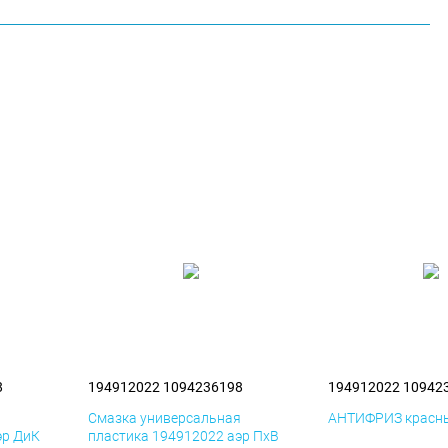
8
194912022 1094236198
194912022 10942
я
Смазка универсальная
АНТИФРИЗ красны
эр ДиК
пластика 194912022 аэр ПхВ