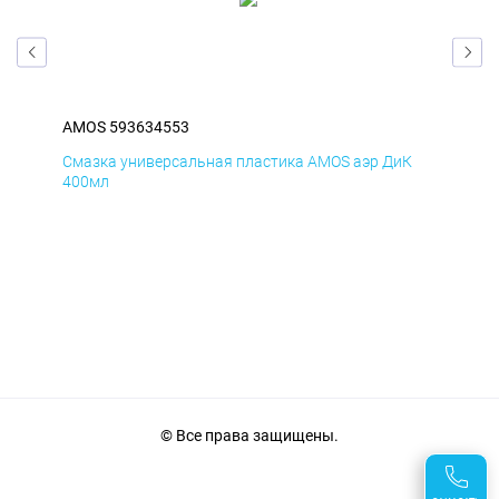
AMOS 593634553
AM
Д
Смазка универсальная пластика AMOS аэр ДиК
Сма
400мл
40
© Все права защищены.