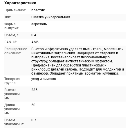
Характеристики
Применение:
пластик
Тип:
Смазка универсальная
Форма
аэрозоль
выпуска:
Объём, л:
0.4
EAN-13:
AM6
Расширенное
Быстро и эффективно удаляет пыль, грязь, масляные и
описание:
никотиновые загрязнения. Защищает от старения и
выгорания, восстанавливает первоначальную
структуру, обладает антистатическим эффектом.
Предназначен для обработки пластиковых и
виниловых деталей салона. Подходит для молдингов и
бамперов. Обладает приятным ароматом клубники.
Товарная
уход и очистка
группа:
Высота
235
упаковки,
мм:
Длина
50
упаковки,
мм:
Объем
0.7
упаковки, л: