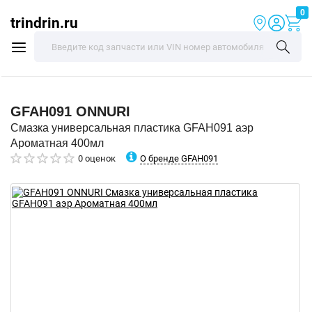
0
trindrin.ru
GFAH091
ONNURI
Смазка универсальная пластика GFAH091 аэр
Ароматная 400мл
О бренде GFAH091
0 оценок