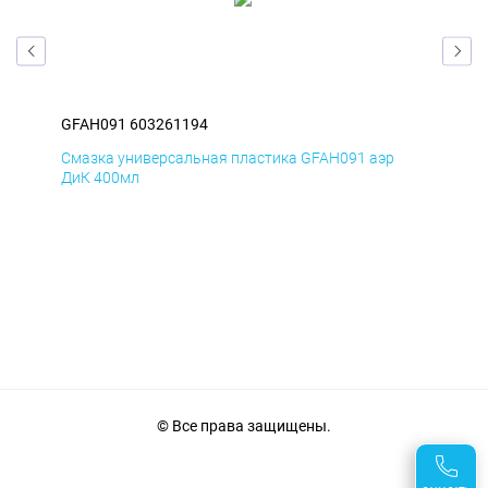
GFAH091 603261194
GFA
Смазка универсальная пластика GFAH091 аэр
Сма
ДиК 400мл
ПхВ
© Все права защищены.