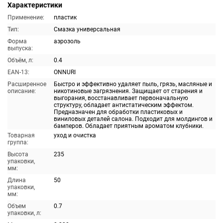
Характеристики
Применение:
пластик
Тип:
Смазка универсальная
Форма
аэрозоль
выпуска:
Объём, л:
0.4
EAN-13:
ONNURI
Расширенное
Быстро и эффективно удаляет пыль, грязь, масляные и
описание:
никотиновые загрязнения. Защищает от старения и
выгорания, восстанавливает первоначальную
структуру, обладает антистатическим эффектом.
Предназначен для обработки пластиковых и
виниловых деталей салона. Подходит для молдингов и
бамперов. Обладает приятным ароматом клубники.
Товарная
уход и очистка
группа:
Высота
235
упаковки,
мм:
Длина
50
упаковки,
мм:
Объем
0.7
упаковки, л: