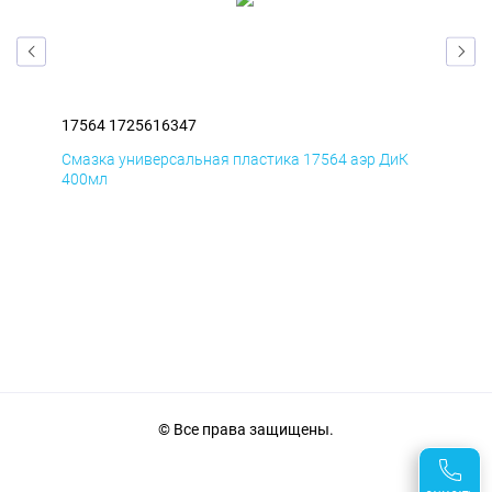
17564 1725616347
175
Д
Смазка универсальная пластика 17564 аэр ДиК
Сма
400мл
40
© Все права защищены.