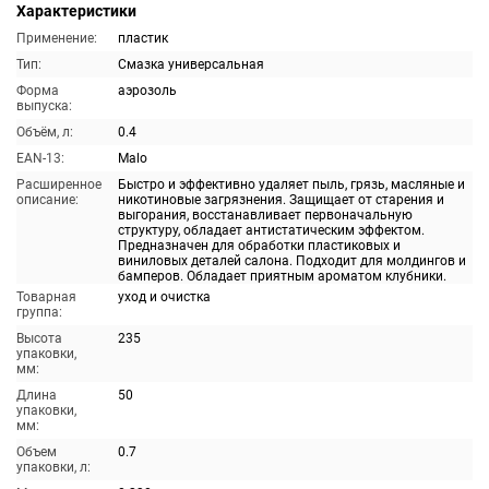
Характеристики
Применение:
пластик
Тип:
Смазка универсальная
Форма
аэрозоль
выпуска:
Объём, л:
0.4
EAN-13:
Malo
Расширенное
Быстро и эффективно удаляет пыль, грязь, масляные и
описание:
никотиновые загрязнения. Защищает от старения и
выгорания, восстанавливает первоначальную
структуру, обладает антистатическим эффектом.
Предназначен для обработки пластиковых и
виниловых деталей салона. Подходит для молдингов и
бамперов. Обладает приятным ароматом клубники.
Товарная
уход и очистка
группа:
Высота
235
упаковки,
мм:
Длина
50
упаковки,
мм:
Объем
0.7
упаковки, л: