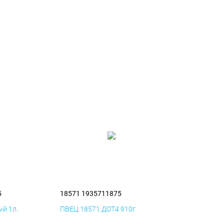
5
18571 1935711875
й 1л.
ПВЕЦ 18571 ДОТ4 910г