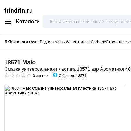
trindrin.ru
Каталоги
ЛК
Каталоги групп
Ред.каталоги
Wh-каталоги
Carbase
Сторонние к
18571
Malo
Смазка универсальная пластика 18571 аэр Ароматная 4
О бренде 18571
0 оценок