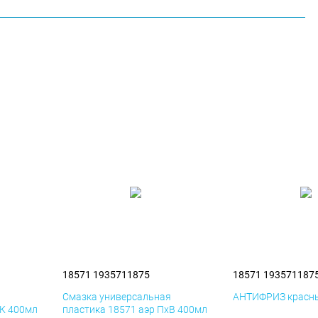
18571 1935711875
18571 193571187
я
Смазка универсальная
АНТИФРИЗ красны
иК 400мл
пластика 18571 аэр ПхВ 400мл