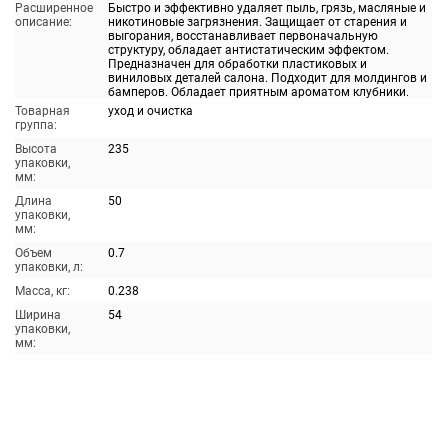
Расширенное
Быстро и эффективно удаляет пыль, грязь, масляные и
описание:
никотиновые загрязнения. Защищает от старения и
выгорания, восстанавливает первоначальную
структуру, обладает антистатическим эффектом.
Предназначен для обработки пластиковых и
виниловых деталей салона. Подходит для молдингов и
бамперов. Обладает приятным ароматом клубники.
Товарная
уход и очистка
группа:
Высота
235
упаковки,
мм:
Длина
50
упаковки,
мм:
Объем
0.7
упаковки, л:
Масса, кг:
0.238
Ширина
54
упаковки,
мм: