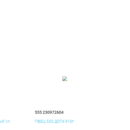
555 230972604
й 1л.
ПВЕЦ 555 ДОТ4 910г