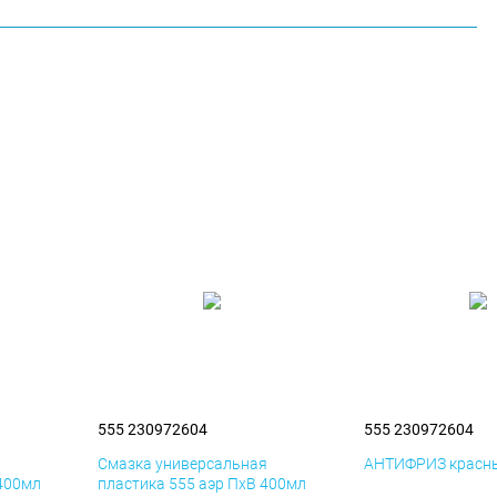
555 230972604
555 230972604
я
Смазка универсальная
АНТИФРИЗ красны
 400мл
пластика 555 аэр ПхВ 400мл