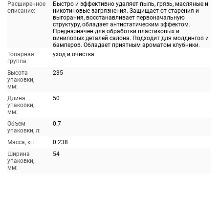
Расширенное
Быстро и эффективно удаляет пыль, грязь, масляные и
описание:
никотиновые загрязнения. Защищает от старения и
выгорания, восстанавливает первоначальную
структуру, обладает антистатическим эффектом.
Предназначен для обработки пластиковых и
виниловых деталей салона. Подходит для молдингов и
бамперов. Обладает приятным ароматом клубники.
Товарная
уход и очистка
группа:
Высота
235
упаковки,
мм:
Длина
50
упаковки,
мм:
Объем
0.7
упаковки, л:
Масса, кг:
0.238
Ширина
54
упаковки,
мм: