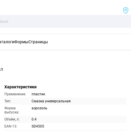
аталоги
Формы
Страницы
мл
Характеристики
Применение:
пластик
Тип:
Смазка универсальная
Форма
аэрозоль
выпуска:
Объём, л:
0.4
EAN-13:
SD4505