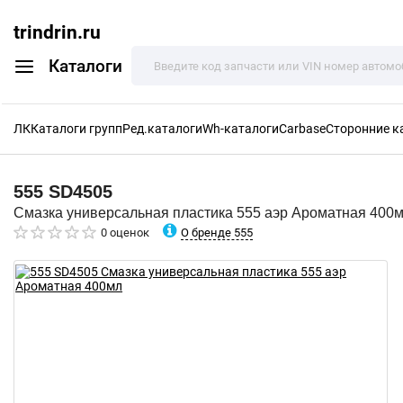
trindrin.ru
Каталоги
ЛК
Каталоги групп
Ред.каталоги
Wh-каталоги
Carbase
Сторонние к
555
SD4505
Смазка универсальная пластика 555 аэр Ароматная 400
О бренде 555
0 оценок