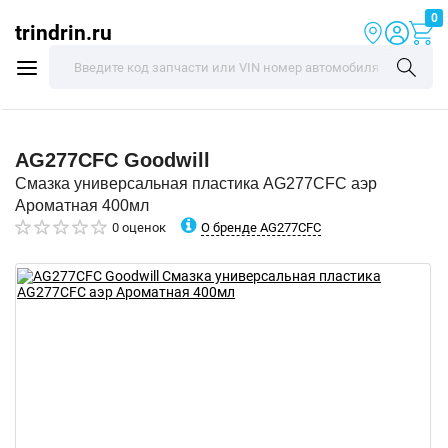
0
trindrin.ru
AG277CFC
Goodwill
Смазка универсальная пластика AG277CFC аэр
Ароматная 400мл
О бренде AG277CFC
0 оценок