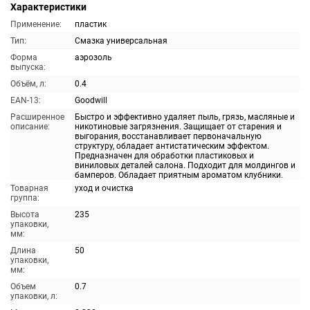
Характеристики
Применение:
пластик
Тип:
Смазка универсальная
Форма
аэрозоль
выпуска:
Объём, л:
0.4
EAN-13:
Goodwill
Расширенное
Быстро и эффективно удаляет пыль, грязь, масляные и
описание:
никотиновые загрязнения. Защищает от старения и
выгорания, восстанавливает первоначальную
структуру, обладает антистатическим эффектом.
Предназначен для обработки пластиковых и
виниловых деталей салона. Подходит для молдингов и
бамперов. Обладает приятным ароматом клубники.
Товарная
уход и очистка
группа:
Высота
235
упаковки,
мм:
Длина
50
упаковки,
мм:
Объем
0.7
упаковки, л: