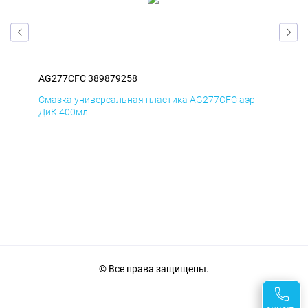
AG277CFC 389879258
AG2
р
Смазка универсальная пластика AG277CFC аэр
Сма
ДиК 400мл
ПхВ
© Все права защищены.