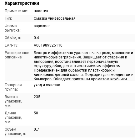
Характеристики
Применение:
пластик
Тип:
Смазка универсальная
Форма
аэрозоль
выпуска:
Объём, л:
0.4
EAN-13:
A001989325110
Расширенное
Быстро и эффективно удаляет пыль, грязь, масляные и
описание:
никотиновые загрязнения. Защищает от старения и
выгорания, восстанавливает первоначальную
структуру, обладает антистатическим эффектом.
Предназначен для обработки пластиковых и
виниловых деталей салона. Подходит для молдингов и
бамперов. Обладает приятным ароматом клубники.
Товарная
уход и очистка
группа:
Высота
235
упаковки,
мм:
Длина
50
упаковки,
мм:
Объем
0.7
упаковки, л: