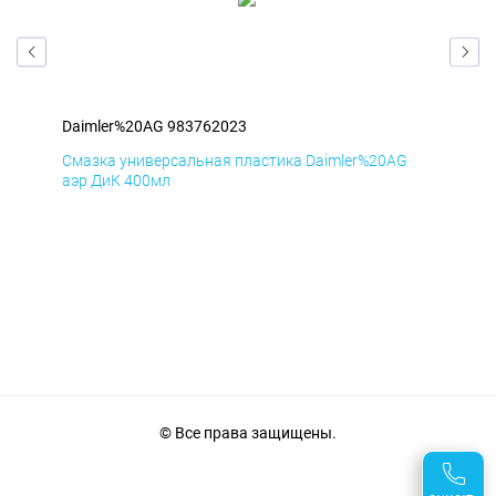
Daimler%20AG 983762023
Dai
Смазка универсальная пластика Daimler%20AG
Сма
аэр ДиК 400мл
аэр
© Все права защищены.