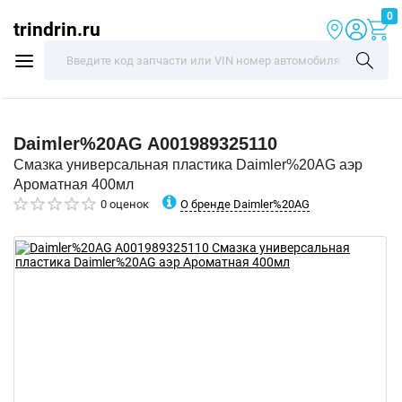
0
trindrin.ru
Daimler%20AG
A001989325110
Смазка универсальная пластика Daimler%20AG аэр
Ароматная 400мл
О бренде Daimler%20AG
0 оценок