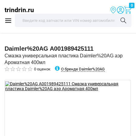
0
trindrin.ru
Daimler%20AG
A001989425111
Смазка универсальная пластика Daimler%20AG аэр
Ароматная 400мл
О бренде Daimler%20AG
0 оценок