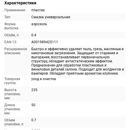
Характеристики
Применение:
пластик
Тип:
Смазка универсальная
Форма
аэрозоль
выпуска:
Объём, л:
0.4
EAN-13:
A001989425111
Расширенное
Быстро и эффективно удаляет пыль, грязь, масляные и
описание:
никотиновые загрязнения. Защищает от старения и
выгорания, восстанавливает первоначальную
структуру, обладает антистатическим эффектом.
Предназначен для обработки пластиковых и
виниловых деталей салона. Подходит для молдингов и
бамперов. Обладает приятным ароматом клубники.
Товарная
уход и очистка
группа:
Высота
235
упаковки,
мм:
Длина
50
упаковки,
мм:
Объем
0.7
упаковки, л: