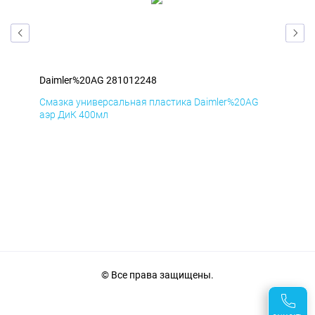
Daimler%20AG 281012248
Dai
Смазка универсальная пластика Daimler%20AG
Сма
аэр ДиК 400мл
аэр
© Все права защищены.