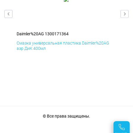
Daimler%20AG 1300171364
Dai
Смазка универсальная пластика Daimler%20AG
Сма
аэр ДиК 400мл
аэр
© Все права защищены.