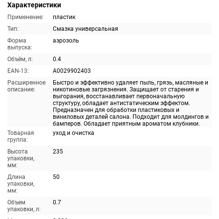
Характеристики
Применение:
пластик
Тип:
Смазка универсальная
Форма
аэрозоль
выпуска:
Объём, л:
0.4
EAN-13:
A0029902403
Расширенное
Быстро и эффективно удаляет пыль, грязь, масляные и
описание:
никотиновые загрязнения. Защищает от старения и
выгорания, восстанавливает первоначальную
структуру, обладает антистатическим эффектом.
Предназначен для обработки пластиковых и
виниловых деталей салона. Подходит для молдингов и
бамперов. Обладает приятным ароматом клубники.
Товарная
уход и очистка
группа:
Высота
235
упаковки,
мм:
Длина
50
упаковки,
мм:
Объем
0.7
упаковки, л: