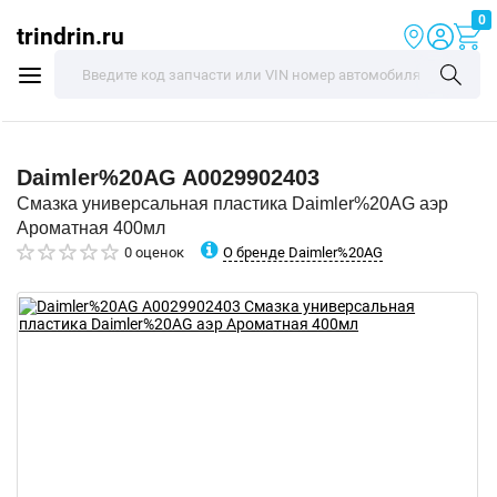
0
trindrin.ru
Daimler%20AG
A0029902403
Смазка универсальная пластика Daimler%20AG аэр
Ароматная 400мл
О бренде Daimler%20AG
0 оценок