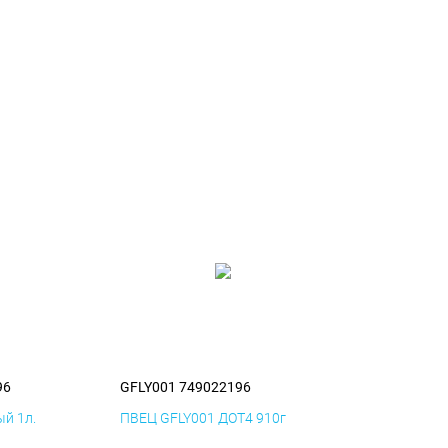
96
GFLY001 749022196
й 1л.
ПВЕЦ GFLY001 ДОТ4 910г