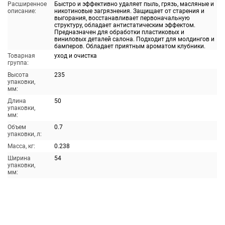
Расширенное
Быстро и эффективно удаляет пыль, грязь, масляные и
описание:
никотиновые загрязнения. Защищает от старения и
выгорания, восстанавливает первоначальную
структуру, обладает антистатическим эффектом.
Предназначен для обработки пластиковых и
виниловых деталей салона. Подходит для молдингов и
бамперов. Обладает приятным ароматом клубники.
Товарная
уход и очистка
группа:
Высота
235
упаковки,
мм:
Длина
50
упаковки,
мм:
Объем
0.7
упаковки, л:
Масса, кг:
0.238
Ширина
54
упаковки,
мм: