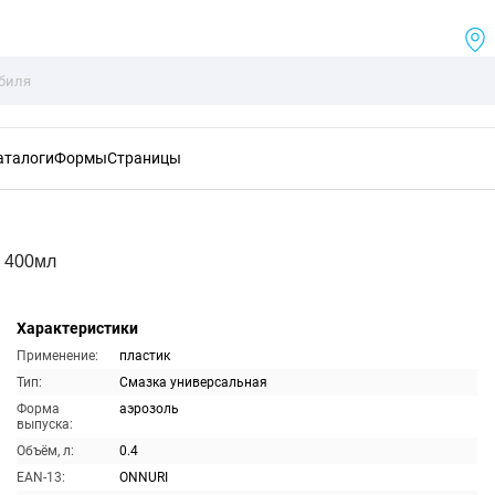
аталоги
Формы
Страницы
я 400мл
Характеристики
Применение:
пластик
Тип:
Смазка универсальная
Форма
аэрозоль
выпуска:
Объём, л:
0.4
EAN-13:
ONNURI