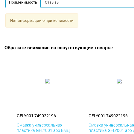
Применимость
Отзывы
Нет информации о применимости
Обратите внимание на сопутствующие товары:
GFLY001 749022196
GFLY001 749022196
Смазка универсальная
Смазка универсальна
пластика GFLY001 аэр БмД
пластика GFLY001 аэр