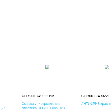
GFLY001 749022196
GFLY001 7490221
я
Смазка универсальная
АНТИФРИЗ красны
 ДиК
пластика GFLY001 аэр ПхВ