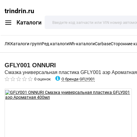
trindrin.ru
Каталоги
ЛК
Каталоги групп
Ред.каталоги
Wh-каталоги
Carbase
Сторонние к
GFLY001
ONNURI
Смазка универсальная пластика GFLY001 аэр Ароматна
О бренде GFLY001
0 оценок