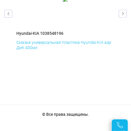
Hyundai-KIA 1038548196
Hyu
эр
Смазка универсальная пластика Hyundai-KIA аэр
Сма
ДиК 400мл
ПхВ
© Все права защищены.