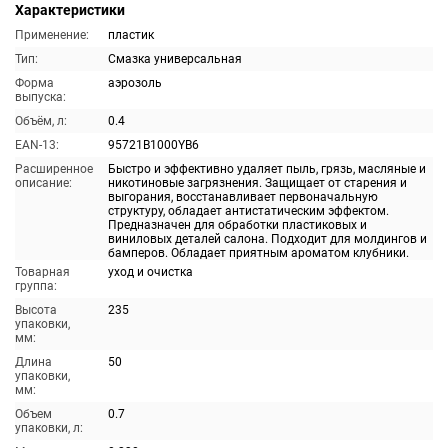
Характеристики
Применение:
пластик
Тип:
Смазка универсальная
Форма
аэрозоль
выпуска:
Объём, л:
0.4
EAN-13:
95721B1000YB6
Расширенное
Быстро и эффективно удаляет пыль, грязь, масляные и
описание:
никотиновые загрязнения. Защищает от старения и
выгорания, восстанавливает первоначальную
структуру, обладает антистатическим эффектом.
Предназначен для обработки пластиковых и
виниловых деталей салона. Подходит для молдингов и
бамперов. Обладает приятным ароматом клубники.
Товарная
уход и очистка
группа:
Высота
235
упаковки,
мм:
Длина
50
упаковки,
мм:
Объем
0.7
упаковки, л: